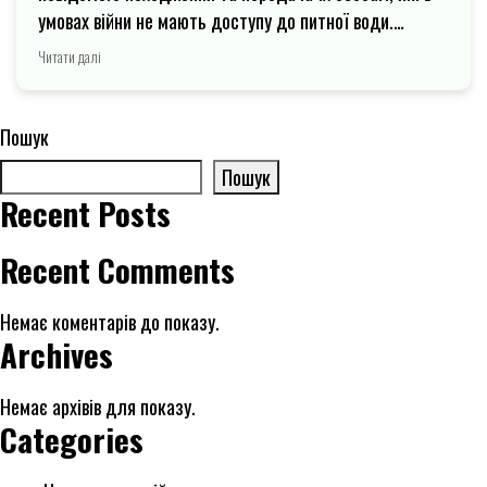
умовах війни не мають доступу до питної води.
Безпека питної води в умовах воєнного стану є
Читати далі
обовʼязковою для збереження життя та здоровʼя
людей
Навігація
Пошук
записів
Пошук
Recent Posts
Recent Comments
Немає коментарів до показу.
Archives
Немає архівів для показу.
Categories